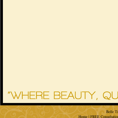
Belle T
Home
|
FREE Consultatio